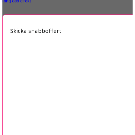
Ring oss direkt
Skicka snabboffert