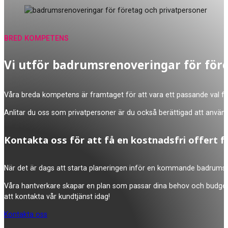
BRED KOMPETENS
Vi utför badrumsrenoveringar för för
Våra breda kompetens är framtaget för att vara ett passande val för 
Anlitar du oss som privatpersoner är du också berättigad att använda 
Kontakta oss för att få en kostnadsfri offert f
När det är dags att starta planeringen inför en kommande badrumsre
Våra hantverkare skapar en plan som passar dina behov och budget, s
att kontakta vår kundtjänst idag!
Kontakta oss