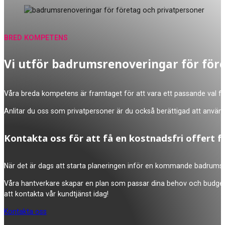
BRED KOMPETENS
Vi utför badrumsrenoveringar för för
Våra breda kompetens är framtaget för att vara ett passande val för 
Anlitar du oss som privatpersoner är du också berättigad att använda 
Kontakta oss för att få en kostnadsfri offert f
När det är dags att starta planeringen inför en kommande badrumsre
Våra hantverkare skapar en plan som passar dina behov och budget, s
att kontakta vår kundtjänst idag!
Kontakta oss