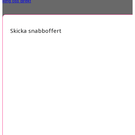
Ring oss direkt
Skicka snabboffert