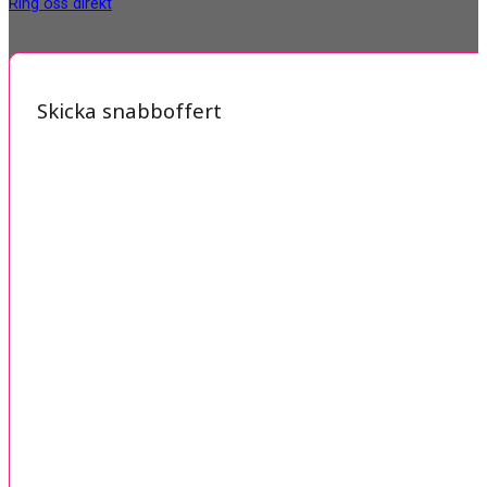
Ring oss direkt
Skicka snabboffert