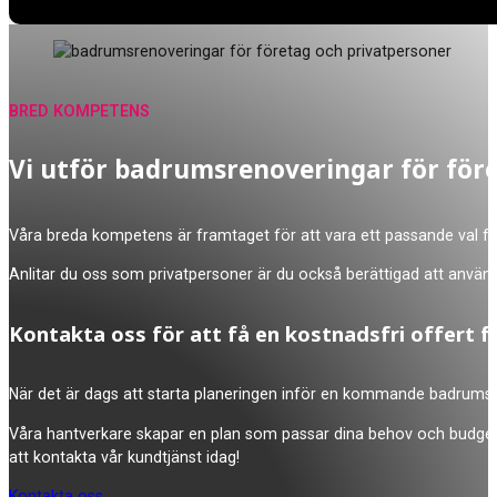
BRED KOMPETENS
Vi utför badrumsrenoveringar för för
Våra breda kompetens är framtaget för att vara ett passande val för 
Anlitar du oss som privatpersoner är du också berättigad att använda 
Kontakta oss för att få en kostnadsfri offert f
När det är dags att starta planeringen inför en kommande badrumsre
Våra hantverkare skapar en plan som passar dina behov och budget, s
att kontakta vår kundtjänst idag!
Kontakta oss