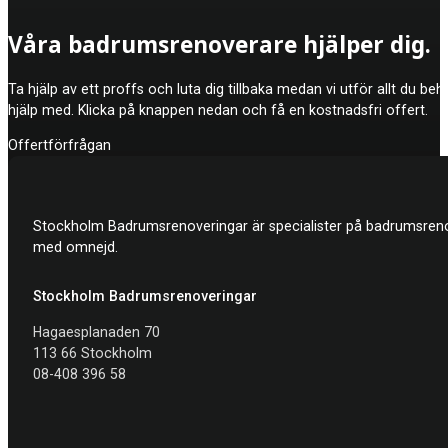
Det krävs särskild kunskap för att kunna utföra renovering av bad
Våra badrumsrenoverare hjälper dig.
kompensation från ditt försäkringsbolag om du har utfört arbetet s
Ta hjälp av ett proffs och luta dig tillbaka medan vi utför allt du be
hjälp med. Klicka på knappen nedan och få en kostnadsfri offert.
Offertförfrågan
Stockholm Badrumsrenoveringar är specialister på badrumsrenov
med omnejd.
Stockholm Badrumsrenoveringar
Hagaesplanaden 70
113 66 Stockholm
08-408 396 58