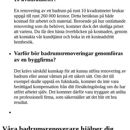
En renovering av ett badrum på runt 10 kvadratmeter brukar
uppgå till runt 260 000 kronor. Detta beräknas på både
kostnad för arbetet och material. Beroende på hur omfattande
renovering som du behöver, kommer dock det slutliga priset
att variera. Du får den bästa överblicken på kostnaden, genom
att kontakta vår kundtjänst och boka in ett kostnadsfritt
hembesök.
Varför bör badrumsrenoveringar genomföras
av en byggfirma?
Det krävs särskild kunskap för att kunna utföra renovering av
badrum eller annat våtrum på ett säkert sätt. Om det till
exempel skulle uppstå en fuktskada, kommer du inte vara
berättigad kompensation från ditt försäkringsbolag om du har
utfört arbetet själv. Det kommer därför vara tryggare att anlita
en professionell firma, som säkerställer att det blir ett bra
resultat.
Våra badrumsrenoverare hjälper dig.