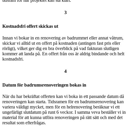
tidsram för när projektet kan stå klart.
3
Kostnadsfri offert skickas ut
Innan vi bokar in en renovering av badrummet eller annat våtrum,
skickar vi alltid ut en offert på kostnaden (antingen fast pris eller
rörligt), vilket ger dig en bra överblick på vad fakturan slutligen
kommer att landa på. En offert från oss är aldrig bindande och helt
kostnadsfri.
4
Datum för badrumsrenoveringen bokas in
När du har bekräftat offerten kan vi boka in ett passande datum då
renoveringen kan starta. Tidsramen för en badrumsrenovering kan
variera väldigt mycket, men för en helrenovering beräknar vi ett
ungefärligt slutdatum på runt 6 veckor. I samma veva beställer vi in
material för att kunna utföra renoveringen på rätt sätt och med det
resultat som efterfrågas.