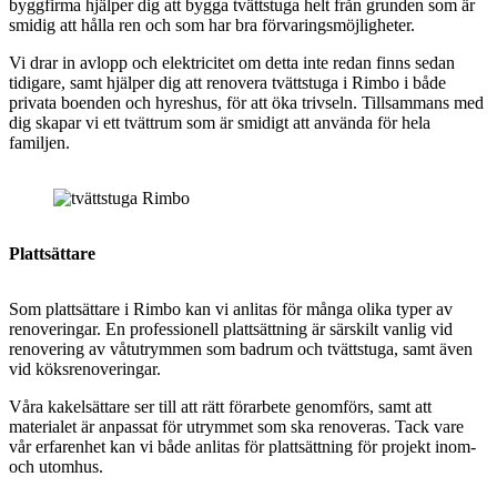
byggfirma hjälper dig att bygga tvättstuga helt från grunden som är
smidig att hålla ren och som har bra förvaringsmöjligheter.
Vi drar in avlopp och elektricitet om detta inte redan finns sedan
tidigare, samt hjälper dig att renovera tvättstuga i Rimbo i både
privata boenden och hyreshus, för att öka trivseln. Tillsammans med
dig skapar vi ett tvättrum som är smidigt att använda för hela
familjen.
Plattsättare
Som plattsättare i Rimbo kan vi anlitas för många olika typer av
renoveringar. En professionell plattsättning är särskilt vanlig vid
renovering av våtutrymmen som badrum och tvättstuga, samt även
vid köksrenoveringar.
Våra kakelsättare ser till att rätt förarbete genomförs, samt att
materialet är anpassat för utrymmet som ska renoveras. Tack vare
vår erfarenhet kan vi både anlitas för plattsättning för projekt inom-
och utomhus.