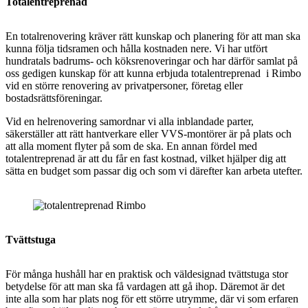
Totalentreprenad
En totalrenovering kräver rätt kunskap och planering för att man ska
kunna följa tidsramen och hålla kostnaden nere. Vi har utfört
hundratals badrums- och köksrenoveringar och har därför samlat på
oss gedigen kunskap för att kunna erbjuda totalentreprenad i Rimbo
vid en större renovering av privatpersoner, företag eller
bostadsrättsföreningar.
Vid en helrenovering samordnar vi alla inblandade parter,
säkerställer att rätt hantverkare eller VVS-montörer är på plats och
att alla moment flyter på som de ska. En annan fördel med
totalentreprenad är att du får en fast kostnad, vilket hjälper dig att
sätta en budget som passar dig och som vi därefter kan arbeta utefter.
Tvättstuga
För många hushåll har en praktisk och väldesignad tvättstuga stor
betydelse för att man ska få vardagen att gå ihop. Däremot är det
inte alla som har plats nog för ett större utrymme, där vi som erfaren