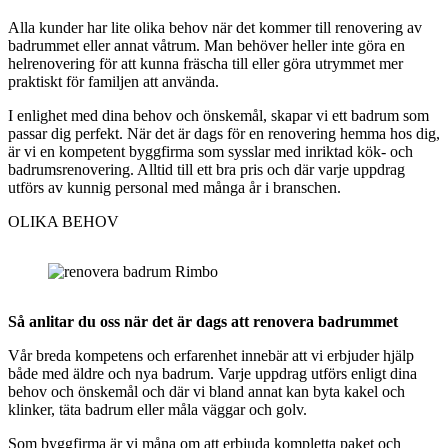
Alla kunder har lite olika behov när det kommer till renovering av
badrummet eller annat våtrum. Man behöver heller inte göra en
helrenovering för att kunna fräscha till eller göra utrymmet mer
praktiskt för familjen att använda.
I enlighet med dina behov och önskemål, skapar vi ett badrum som
passar dig perfekt. När det är dags för en renovering hemma hos dig,
är vi en kompetent byggfirma som sysslar med inriktad kök- och
badrumsrenovering. Alltid till ett bra pris och där varje uppdrag
utförs av kunnig personal med många år i branschen.
OLIKA BEHOV
Så anlitar du oss när det är dags att renovera badrummet
Vår breda kompetens och erfarenhet innebär att vi erbjuder hjälp
både med äldre och nya badrum. Varje uppdrag utförs enligt dina
behov och önskemål och där vi bland annat kan byta kakel och
klinker, täta badrum eller måla väggar och golv.
Som byggfirma är vi måna om att erbjuda kompletta paket och