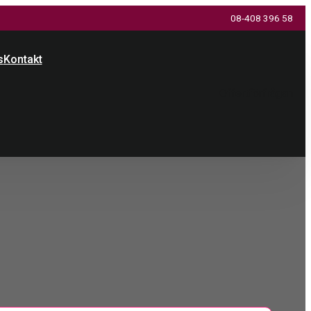
08-408 396 58
s
Kontakt
Offertförfrågan