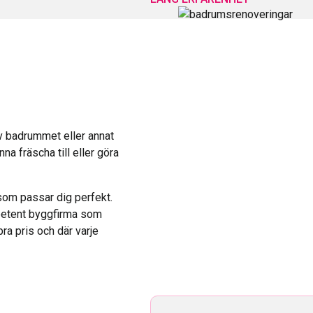
av badrummet eller annat
na fräscha till eller göra
som passar dig perfekt.
mpetent byggfirma som
bra pris och där varje