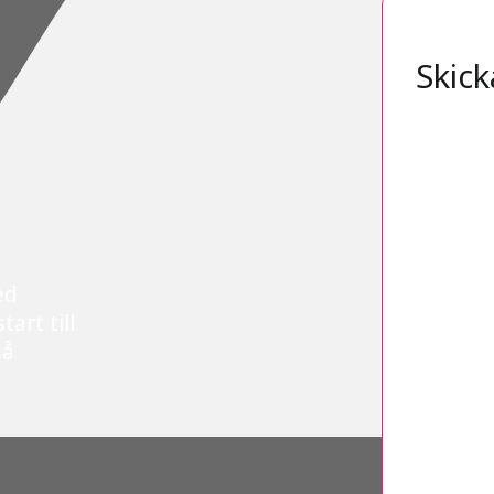
Skick
ed
art till
så