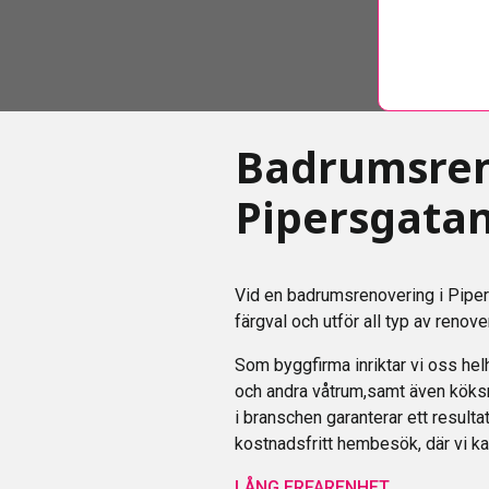
Badrumsren
Pipersgata
Vid en badrumsrenovering i Pipers
färgval och utför all typ av reno
Som byggfirma inriktar vi oss hel
och andra våtrum,samt även köksr
i branschen garanterar ett resultat
kostnadsfritt hembesök, där vi ka
LÅNG ERFARENHET