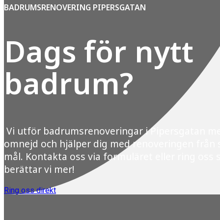
BADRUMSRENOVERING PIPERSGATAN
Dags för nytt
badrum?
Vi utför badrumsrenoveringar i Pipersgatan m
omnejd och hjälper dig med renoveringen från st
mål. Kontakta oss via formuläret eller ring oss 
berättar vi mer!
Ring oss direkt