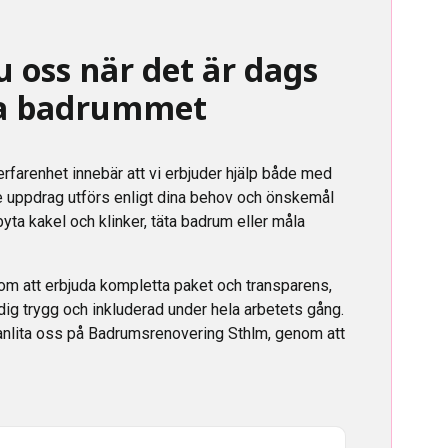
u oss när det är dags
ra badrummet
farenhet innebär att vi erbjuder hjälp både med
e uppdrag utförs enligt dina behov och önskemål
byta kakel och klinker, täta badrum eller måla
om att erbjuda kompletta paket och transparens,
 dig trygg och inkluderad under hela arbetets gång.
h anlita oss på Badrumsrenovering Sthlm, genom att