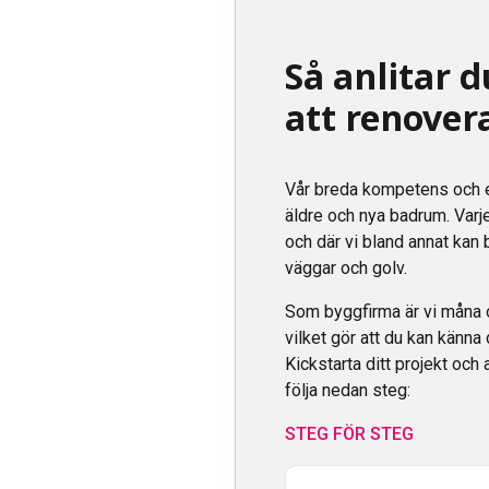
Så anlitar d
att renove
Vår breda kompetens och er
äldre och nya badrum. Varj
och där vi bland annat kan 
väggar och golv.
Som byggfirma är vi måna 
vilket gör att du kan känna
Kickstarta ditt projekt oc
följa nedan steg:
STEG FÖR STEG