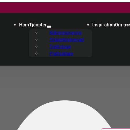
Hem
Tjänster
Inspiration
Om os
Köksrenovering
Totalentreprenad
Tvättstuga
Plattsättare