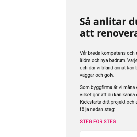
Så anlitar d
att renove
Vår breda kompetens och er
äldre och nya badrum. Varj
och där vi bland annat kan 
väggar och golv.
Som byggfirma är vi måna 
vilket gör att du kan känna
Kickstarta ditt projekt oc
följa nedan steg:
STEG FÖR STEG