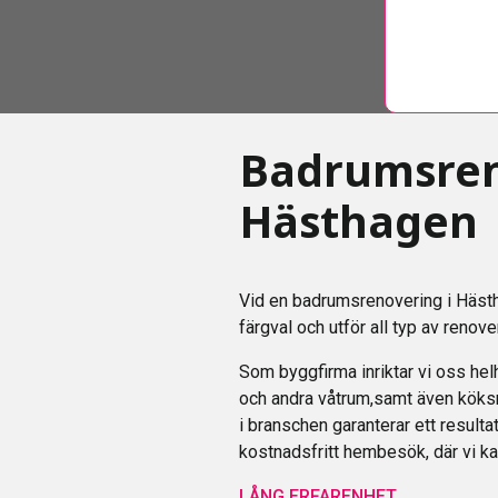
Badrumsren
Hästhagen
Vid en badrumsrenovering i Hästha
färgval och utför all typ av reno
Som byggfirma inriktar vi oss hel
och andra våtrum,samt även köksr
i branschen garanterar ett resultat
kostnadsfritt hembesök, där vi ka
LÅNG ERFARENHET