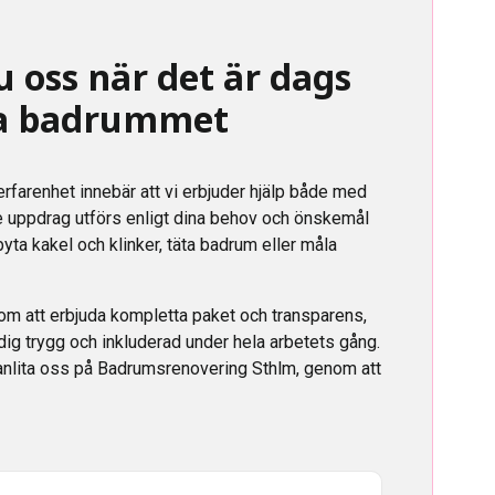
u oss när det är dags
ra badrummet
farenhet innebär att vi erbjuder hjälp både med
e uppdrag utförs enligt dina behov och önskemål
byta kakel och klinker, täta badrum eller måla
om att erbjuda kompletta paket och transparens,
 dig trygg och inkluderad under hela arbetets gång.
h anlita oss på Badrumsrenovering Sthlm, genom att