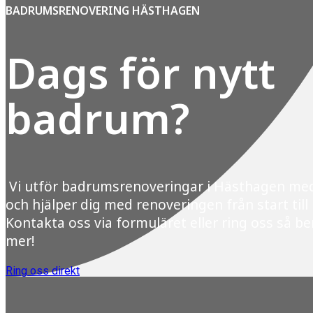
BADRUMSRENOVERING HÄSTHAGEN
Dags för nytt
badrum?
Vi utför badrumsrenoveringar i Hästhagen me
och hjälper dig med renoveringen från start till
Kontakta oss via formuläret eller ring oss så ber
mer!
Ring oss direkt