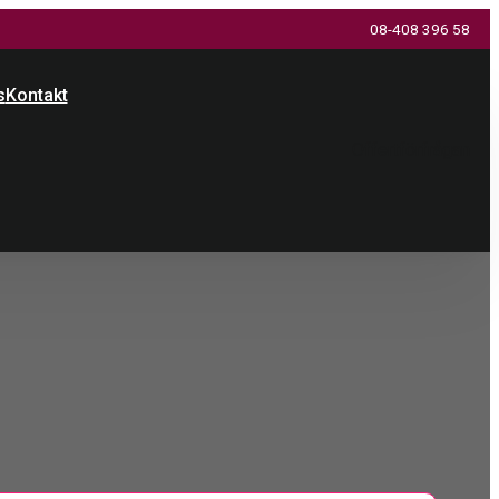
08-408 396 58
s
Kontakt
Offertförfrågan