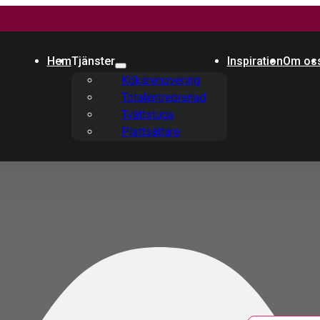
Hem
Tjänster
Inspiration
Om os
Köksrenovering
Totalentreprenad
Tvättstuga
Plattsättare