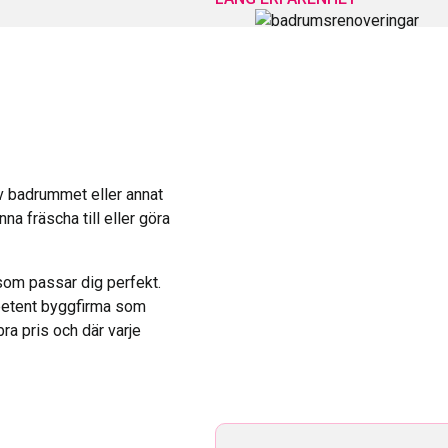
av badrummet eller annat
na fräscha till eller göra
som passar dig perfekt.
mpetent byggfirma som
bra pris och där varje