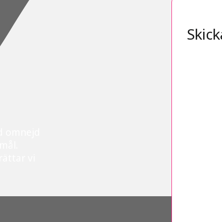
Skick
d omnejd
 mål.
ättar vi