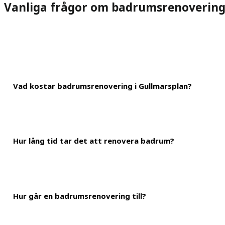
Vanliga frågor om badrumsrenoverin
Vad kostar badrumsrenovering i Gullmarsplan?
Kostnaden för att renovera badrum i Stockholm brukar landa på r
Hur lång tid tar det att renovera badrum?
väldigt mycket, beroende på hur omfattande renovering du behöve
En renovering av badrummet kan ta allt från 3-6 veckor. För mind
Hur går en badrumsrenovering till?
efter.