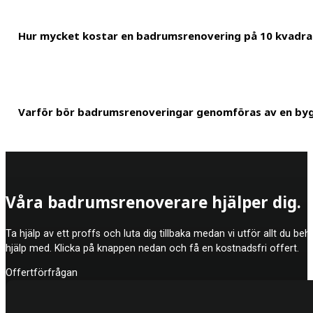
Beroende på vilken typ av badrumsrenovering du behöver, utför vi a
Hur mycket kostar en badrumsrenovering på 10 kvadr
efter behov. Våra kunniga hantverkare kommer att informera dig o
En renovering av ett badrum på runt 10 kvadratmeter brukar uppg
Varför bör badrumsrenoveringar genomföras av en by
som du behöver, kommer dock det slutliga priset att variera. Du
Det krävs särskild kunskap för att kunna utföra renovering av bad
Våra badrumsrenoverare hjälper dig.
kompensation från ditt försäkringsbolag om du har utfört arbetet s
Ta hjälp av ett proffs och luta dig tillbaka medan vi utför allt du be
hjälp med. Klicka på knappen nedan och få en kostnadsfri offert.
Offertförfrågan