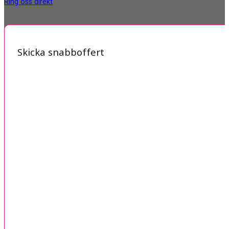
Ring oss direkt
Skicka snabboffert