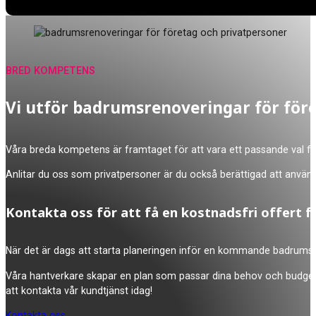
BRED KOMPETENS
Vi utför badrumsrenoveringar för för
Våra breda kompetens är framtaget för att vara ett passande val för 
Anlitar du oss som privatpersoner är du också berättigad att använda 
Kontakta oss för att få en kostnadsfri offert f
När det är dags att starta planeringen inför en kommande badrumsre
Våra hantverkare skapar en plan som passar dina behov och budget, s
att kontakta vår kundtjänst idag!
Kontakta oss