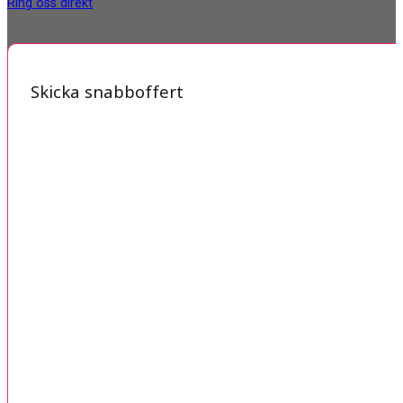
Ring oss direkt
Skicka snabboffert