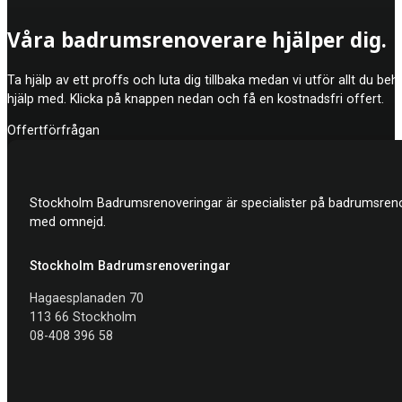
Det krävs särskild kunskap för att kunna utföra renovering av bad
Våra badrumsrenoverare hjälper dig.
kompensation från ditt försäkringsbolag om du har utfört arbetet s
Ta hjälp av ett proffs och luta dig tillbaka medan vi utför allt du be
hjälp med. Klicka på knappen nedan och få en kostnadsfri offert.
Offertförfrågan
Stockholm Badrumsrenoveringar är specialister på badrumsrenov
med omnejd.
Stockholm Badrumsrenoveringar
Hagaesplanaden 70
113 66 Stockholm
08-408 396 58