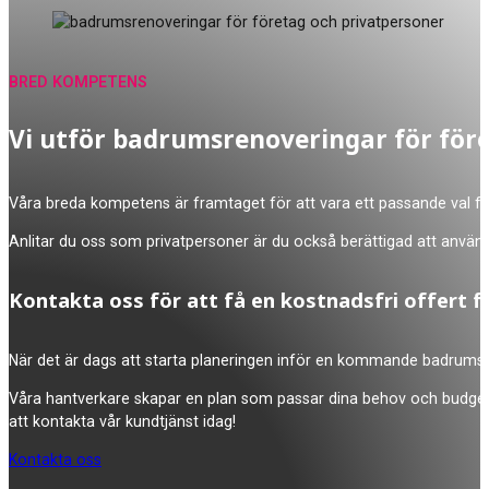
BRED KOMPETENS
Vi utför badrumsrenoveringar för för
Våra breda kompetens är framtaget för att vara ett passande val för 
Anlitar du oss som privatpersoner är du också berättigad att använda 
Kontakta oss för att få en kostnadsfri offert f
När det är dags att starta planeringen inför en kommande badrumsre
Våra hantverkare skapar en plan som passar dina behov och budget, s
att kontakta vår kundtjänst idag!
Kontakta oss