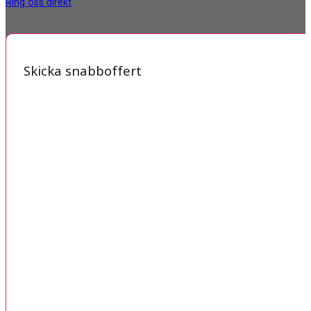
Ring oss direkt
Skicka snabboffert