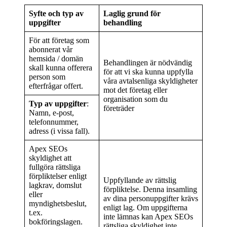
Syfte och typ av
Laglig grund för
uppgifter
behandling
För att företag som
abonnerat vår
hemsida / domän
Behandlingen är nödvändig
skall kunna offerera
för att vi ska kunna uppfylla
person som
våra avtalsenliga skyldigheter
efterfrågar offert.
mot det företag eller
organisation som du
Typ av uppgifter
:
företräder
Namn, e-post,
telefonnummer,
adress (i vissa fall).
Apex SEOs
skyldighet att
fullgöra rättsliga
förpliktelser enligt
Uppfyllande av rättslig
lagkrav, domslut
förpliktelse. Denna insamling
eller
av dina personuppgifter krävs
myndighetsbeslut,
enligt lag. Om uppgifterna
t.ex.
inte lämnas kan Apex SEOs
bokföringslagen.
rättsliga skyldighet inte