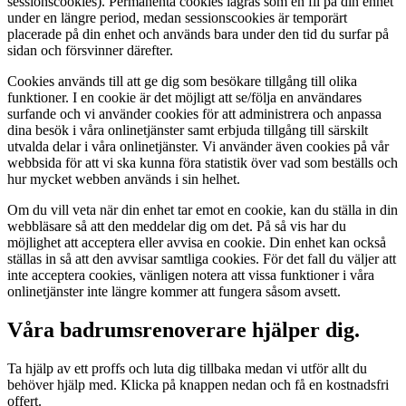
sessionscookies). Permanenta cookies lagras som en fil på din enhet
under en längre period, medan sessionscookies är temporärt
placerade på din enhet och används bara under den tid du surfar på
sidan och försvinner därefter.
Cookies används till att ge dig som besökare tillgång till olika
funktioner. I en cookie är det möjligt att se/följa en användares
surfande och vi använder cookies för att administrera och anpassa
dina besök i våra onlinetjänster samt erbjuda tillgång till särskilt
utvalda delar i våra onlinetjänster. Vi använder även cookies på vår
webbsida för att vi ska kunna föra statistik över vad som beställs och
hur mycket webben används i sin helhet.
Om du vill veta när din enhet tar emot en cookie, kan du ställa in din
webbläsare så att den meddelar dig om det. På så vis har du
möjlighet att acceptera eller avvisa en cookie. Din enhet kan också
ställas in så att den avvisar samtliga cookies. För det fall du väljer att
inte acceptera cookies, vänligen notera att vissa funktioner i våra
onlinetjänster inte längre kommer att fungera såsom avsett.
Våra badrumsrenoverare hjälper dig.
Ta hjälp av ett proffs och luta dig tillbaka medan vi utför allt du
behöver hjälp med. Klicka på knappen nedan och få en kostnadsfri
offert.