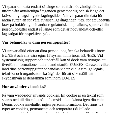
Vi sparar din data endast så länge som det är nödvändigt för att
utföra våra avtalsenliga åtaganden gentemot dig och så länge det
krävs enligt lagstadgade lagringstider. När vi sparar din data för
andra syften än för våra avtalsenliga åtaganden, t.ex. för att uppfylla
krav på bokföring och andra regulatoriska kapitalkrav, sparar vi dina
personuppgifter endast så länge som det är nödvändigt och/eller
lagstadgat för respektive syfte.
Var behandlar vi dina personuppgifter?
Vi strävar alltid efter att dina personuppgifter ska behandlas inom
EU/EES och alla våra egna IT-system finns inom EU/EES. Vid
systemmässig support och underhåll kan vi dock vara tvungna att
överföra informationen till ett land utanför EU/EES. Oavsett i vilket
land dina personuppgifter behandlas vidtar vi alla rimliga legala,
tekniska och organisatoriska åtgärder för att säkerställa att
skyddsnivån är densamma som inom EU/EES.
Hur använder vi cookies?
På våra webbsidor används cookies. En cookie är en textfil som
sparas ned till din enhet så att hemsidan kan känna igen din enhet.
Denna cookie innehåller ingen personinformation. Det finns två
typer av cookies, permanenta och temporära (så kallade