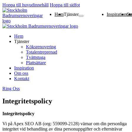
Hoppa till huvudinnehåll
Hoppa till sidfot
Hem
Tjänster
Inspiration
Om os
Köksrenovering
Totalentreprenad
Tvättstuga
Plattsättare
Hem
Tjänster
Köksrenovering
Totalentreprenad
Tvättstuga
Plattsättare
Inspiration
Om oss
Kontakt
Ring Oss
Integritetspolicy
Integritetspolicy
Vi på Apex SEO AB (org: 559099-2128) värnar om din personliga
integritet vid behandling av dina personuppgifter och eftersträvar