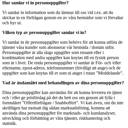
Hur samlar vi in personuppgifter?
Vi samlar in information som du lämnar till oss vid t.ex. att du
skickar in en förfrågan genom en av våra hemsidor som vi förvaltar
och hyr ut.
Vilken typ av personuppgifter samlar vi in?
Vi samlar in de personuppgifter som behövs för att kunna utföra de
tjänster våra kunder som abonnerar vår hemsida / domän utför.
Personuppgifter är alla slags uppgifter som ensamt eller i
kombination med andra uppgifter kan knytas till en fysisk person
som är i livet. De enda personuppgifter vi samlar är För- och /eller
efternamn, epost-adress, telefonnummer (frivilligt att ange) och de
uppgifter som kan knytas till er som ni anger i rutan ”Meddelande”.
Vad är ändamålet med behandlingen av dina personuppgifter?
Dina personuppgifter kan användas för att kunna leverera en tjänst
och / eller ge prisförslag på det du bett oss om genom att fylla i
formuläret ”Offertförfrågan / Snabboffert”. Vi kan även, om du inte
skriftligen har motsatt dig sådan marknadsföring, komma att
använda dina personuppgifter för marknads- och kundanalyser,
utveckling och förbättring av våra tjänster, riskhantering och
statistik.